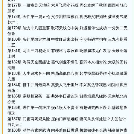
第177期 一幕惨剧天地暗 六月飞霜小花残 周公难解千秋噩 面面相靓心
胆寒！
第178期 天性第一属五伦 父亲割稻险被吞 扼虎救父胆如铁 孩童勇气撼
乾坤！
第179期 能力非凡固重要 取巧天线心中笑 好运相伴也成功 一分为二无
信条
第180期 头红尾绿定本期 中数红蓝未出特 今期特码羊狗在 三九今期看
二五
第181期 两面三刀易处世 有理吃亏常耿直 眨眼飘移见白发 后天难比落
土时
第182期 海阔天空因能让 霸气创业不惧伤 强弱本来相对论 太极轮回转
阴阳
第183期 人生追求各不同 格局高低自心胸 起早摸黑勤劳作 心机深藏露
几重
第184期 携手并肩最简单 莫羡人飞千里外 不妒莫贪皆我愿 相知相识应
有缘！
第185期 亲朋相聚茶一壶 共浴冬日话连珠 背靠墙廊风绕路 天南地北有
亦无
第186期 理性第一勿狂注 娱己娱人不贪图 有趣研究两不误 坦荡诚恳夜
明珠
第187期 门窗两闭规风险 屋内门声动难眠 妻问风从何处进？夫答估计
自九天！
第188期 动静有素解武功 内外兼修日贯通 机警敏捷有长劲 强身健体贵