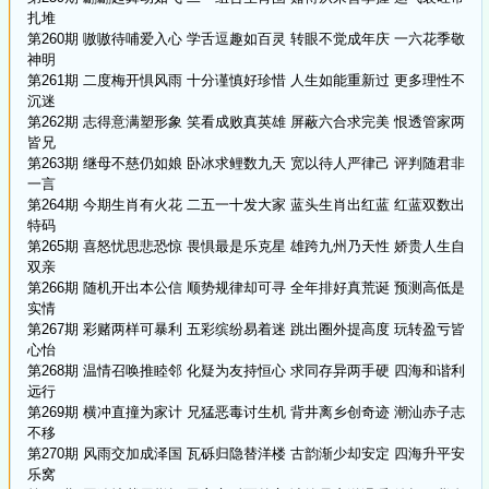
扎堆
第260期 嗷嗷待哺爱入心 学舌逗趣如百灵 转眼不觉成年庆 一六花季敬
神明
第261期 二度梅开惧风雨 十分谨慎好珍惜 人生如能重新过 更多理性不
沉迷
第262期 志得意满塑形象 笑看成败真英雄 屏蔽六合求完美 恨透管家两
皆兄
第263期 继母不慈仍如娘 卧冰求鲤数九天 宽以待人严律己 评判随君非
一言
第264期 今期生肖有火花 二五一十发大家 蓝头生肖出红蓝 红蓝双数出
特码
第265期 喜怒忧思悲恐惊 畏惧最是乐克星 雄跨九州乃天性 娇贵人生自
双亲
第266期 随机开出本公信 顺势规律却可寻 全年排好真荒诞 预测高低是
实情
第267期 彩赌两样可暴利 五彩缤纷易着迷 跳出圈外提高度 玩转盈亏皆
心怡
第268期 温情召唤推睦邻 化疑为友持恒心 求同存异两手硬 四海和谐利
远行
第269期 横冲直撞为家计 兄猛恶毒讨生机 背井离乡创奇迹 潮汕赤子志
不移
第270期 风雨交加成泽国 瓦砾归隐替洋楼 古韵渐少却安定 四海升平安
乐窝