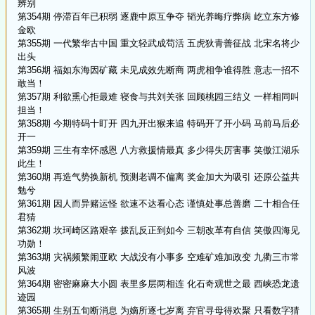
辨别
第354期 停滞百年已积弱 逐鹿中原互争夺 韬光养晦疗弊病 屹立东方修
金欧
第355期 一代繁华古中国 重文轻武成苟活 五虎狄青善征战 北宋名将少
出头
第356期 福如东海因矿藏 未见成效先断商 两虎相争谁得胜 意志一招不
敢当！
第357期 利欲熏心拒最难 寝食与共刘关张 回顾桃园三结义 一样相同叫
担当！
第358期 今期特码十盯开 四九开出猴来追 特码开了开小码 马前马后必
开一
第359期 三生有幸怀感恩 八方救援情最真 多少得失厉害事 笑傲江湖乐
此生！
第360期 再造气势换新机 预测老调不偏离 奖金加大为吸引 还原公益共
勉兮
第361期 因人而异赌运怪 欲速不达看心态 谨慎处事总善磨 二十相合任
君猜
第362期 坎珂崎区路艰辛 拨乱反正到如今 三朝改革有自信 笑傲四海见
功勋！
第363期 灾祸频繁闹亚欧 大战没有小事多 空难矿难加政变 九衢三市常
风波
第364期 密密麻麻大小圆 表里多层两相连 化石奇观世之最 西峡恐龙遗
迹园
第365期 生别五旬断消息 为嫡所逐七岁离 弃官寻母得欢聚 只看数字猜