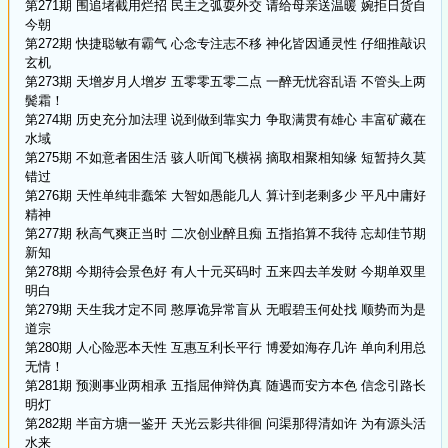
第271期 围追堵截用烂招 民主之弧耍外交 请给母亲送温暖 婉拒日货自
今朝
第272期 快捷聪敏有霸气 心念专注志不移 神化皆因通灵性 仔细推敲识
玄机
第273期 天增岁月人增岁 五零零五零二点 一醉无忧容乱语 不管头上两
鬓霜！
第274期 历史充分加法理 说到做到靠实力 争取满贯有雄心 丰富矿藏在
水域
第275期 不如意者困生活 骇人听闻飞横祸 摘取相聚相知缘 短暂持久莫
错过
第276期 天性单纯非蠢笨 大智如愚能几人 算计到老剩多少 平凡中庸好
精神
第277期 秋高气爽正当时 二次创业醉且痴 五指掐算不我待 忘却佳节期
新知
第278期 今期待会景色好 有人十元买码时 五来四去羊发财 今期单双里
明白
第279期 天生我才定不同 憨厚诡异常盲从 无暇碧玉何处找 顺势而为是
道宗
第280期 人心险恶本天性 互惠互利长平行 博爱如海存几许 单向利用总
无情！
第281期 预测事业两相承 五指屈伸辩伪真 随遇而安方本色 信念引路长
明灯
第282期 半亩方塘一鉴开 天光云影共徘徊 问渠那得清如许 为有源头活
水来