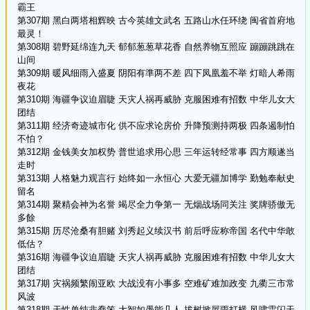
霸王
第307期 黑白两塔相辉映 古今英雄文武名 五路山水任环绕 闽省首府地
最灵！
第308期 碧野延绵连九天 郁郁葱葱草花香 自然养物互照应 蹦蹦跳跳在
山间
第309期 暖风细雨入盛夏 阴阳有準两不差 四下凤凰羞不举 灯暗人希雨
夜花
第310期 海疆争议迫眉睫 天灾人祸再威胁 克服困难有招数 中华儿女大
团结
第311期 经济奇迹城市化 供不应求论房价 升降预测持两极 四条遏制怕
不怕？
第312期 金钱美女加权势 普世追求用心思 三年运转经常事 四方顺遂当
走时
第313期 人格魅力观言行 始终如一永恒心 大爱无疆加博学 勤勉奉献史
留名
第314期 聚精会神为名誉 竭尽全力争第一 无烟战场同关注 奖牌骄傲无
多餘
第315期 历尽沧桑有胆赌 刘秀起义续汉书 前后呼应称帝国 名代中华敢
低估？
第316期 海疆争议迫眉睫 天灾人祸再威胁 克服困难有招数 中华儿女大
团结
第317期 灾祸频繁闹亚欧 大战没有小事多 空难矿难加政变 九衢三市常
风波
第318期 天性单纯非蠢笨 大智如愚能几人 拔树掀屋雨打横 风啸雷闪天