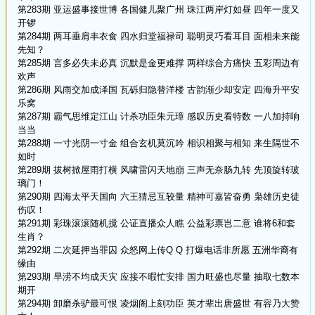
第283期 亚运盛事接世博 各国健儿聚广州 珠江两岸灯如昼 四年一度又
开锣
第284期 两耳垂肩丰衣食 四水归堂福禄司 聪明灵巧看耳目 面相未来能
先知？
第285期 言多必失未必真 沉默是金更难撑 两样综合方痛快 五彩周边有
欢声
第286期 风雨交加成泽国 瓦砾归隐替洋楼 古韵渐少却安定 四海升平安
乐窝
第287期 霸气思维定江山 计杀功臣朱元璋 感叹历史看特数 一八加持响
当当
第288期 一寸光阴一寸金 组合玄机莫沉吟 相识相聚与相知 来生隔世不
如时
第289期 拔树掀屋雨打横 风啸雷闪天地崩 三声无奈肠九转 先顶旋转玻
璃门！
第290期 四海太平天国向 六王猜忌互较量 精神可嘉皆奋勇 枭雄历史徒
伤叹！
第291期 彩珠滚滚随机搅 公证直播众人瞧 公益彩票岂二意 谁将6和套
生肖？
第292期 二次延押当罪囚 众怒网上传Q Q 打爆电话非所愿 五洲华裔有
缘由
第293期 旱涝不均成天灾 应接不暇忙安排 国力旺盛也尽量 抽取七数本
期开
第294期 卸磨杀驴最可恨 凌烟阁上刻功臣 英才辈出唐盛世 有容乃大赞