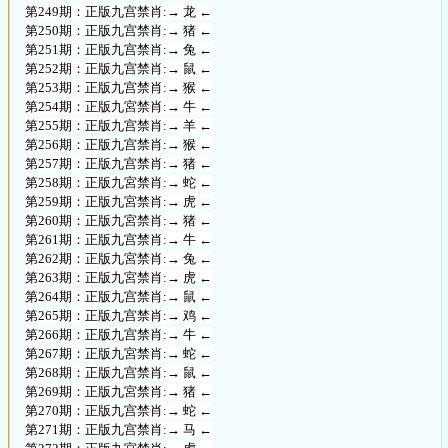
第249期：正版九宫禁肖:→ 龙 ←
第250期：正版九宫禁肖:→ 猪 ←
第251期：正版九宫禁肖:→ 兔 ←
第252期：正版九宫禁肖:→ 鼠 ←
第253期：正版九宫禁肖:→ 猴 ←
第254期：正版九宮禁肖:→ 牛 ←
第255期：正版九宫禁肖:→ 羊 ←
第256期：正版九宫禁肖:→ 猴 ←
第257期：正版九宫禁肖:→ 猪 ←
第258期：正版九宮禁肖:→ 蛇 ←
第259期：正版九宮禁肖:→ 虎 ←
第260期：正版九宮禁肖:→ 猪 ←
第261期：正版九宫禁肖:→ 牛 ←
第262期：正版九宮禁肖:→ 兔 ←
第263期：正版九宮禁肖:→ 虎 ←
第264期：正版九宫禁肖:→ 鼠 ←
第265期：正版九宫禁肖:→ 鸡 ←
第266期：正版九宫禁肖:→ 牛 ←
第267期：正版九宮禁肖:→ 蛇 ←
第268期：正版九宫禁肖:→ 鼠 ←
第269期：正版九宮禁肖:→ 猪 ←
第270期：正版九宫禁肖:→ 蛇 ←
第271期：正版九宫禁肖:→ 马 ←