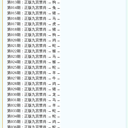
第013期：正版九宫禁肖:→ 狗 ←
第014期：正版九宫禁肖:→ 兔 ←
第015期：正版九宫禁肖:→ 猪 ←
第016期：正版九宫禁肖:→ 马 ←
第017期：正版九宮禁肖:→ 虎 ←
第018期：正版九宮禁肖:→ 猪 ←
第019期：正版九宮禁肖:→ 狗 ←
第020期：正版九宮禁肖:→ 鸡 ←
第021期：正版九宫禁肖:→ 蛇 ←
第022期：正版九宫禁肖:→ 猴 ←
第023期：正版九宫禁肖:→ 马 ←
第024期：正版九宫禁肖:→ 猴 ←
第025期：正版九宫禁肖:→ 蛇 ←
第026期：正版九宮禁肖:→ 羊 ←
第027期：正版九宮禁肖:→ 牛 ←
第028期：正版九宮禁肖:→ 鸡 ←
第029期：正版九宫禁肖:→ 猪 ←
第030期：正版九宫禁肖:→ 龙 ←
第031期：正版九宫禁肖:→ 马 ←
第032期：正版九宫禁肖:→ 羊 ←
第033期：正版九宫禁肖:→ 蛇 ←
第034期：正版九宫禁肖:→ 蛇 ←
第035期：正版九宫禁肖:→ 鸡 ←
第036期：正版九宮禁肖:→ 蛇 ←