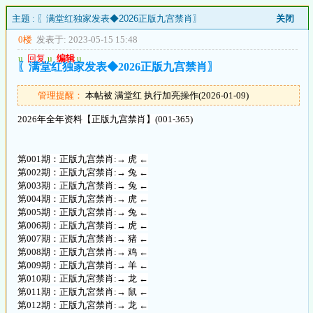
主题 :
〖满堂红独家发表◆2026正版九宫禁肖〗
关闭
0楼
发表于: 2023-05-15 15:48
u
回复
u
编辑
u
〖满堂红独家发表◆2026正版九宫禁肖〗
管理提醒：
本帖被 满堂红 执行加亮操作(2026-01-09)
2026年全年资料【正版九宫禁肖】(001-365)
第001期：正版九宫禁肖:→ 虎 ←
第002期：正版九宮禁肖:→ 兔 ←
第003期：正版九宫禁肖:→ 兔 ←
第004期：正版九宮禁肖:→ 虎 ←
第005期：正版九宮禁肖:→ 兔 ←
第006期：正版九宫禁肖:→ 虎 ←
第007期：正版九宫禁肖:→ 猪 ←
第008期：正版九宫禁肖:→ 鸡 ←
第009期：正版九宫禁肖:→ 羊 ←
第010期：正版九宮禁肖:→ 龙 ←
第011期：正版九宮禁肖:→ 鼠 ←
第012期：正版九宮禁肖:→ 龙 ←