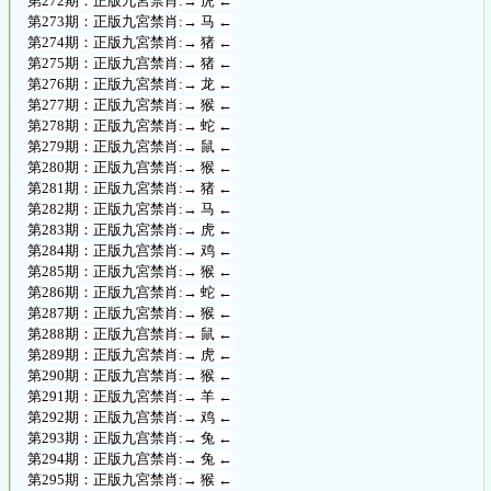
第272期：正版九宮禁肖:→ 虎 ←
第273期：正版九宮禁肖:→ 马 ←
第274期：正版九宮禁肖:→ 猪 ←
第275期：正版九宫禁肖:→ 猪 ←
第276期：正版九宮禁肖:→ 龙 ←
第277期：正版九宮禁肖:→ 猴 ←
第278期：正版九宮禁肖:→ 蛇 ←
第279期：正版九宮禁肖:→ 鼠 ←
第280期：正版九宫禁肖:→ 猴 ←
第281期：正版九宮禁肖:→ 猪 ←
第282期：正版九宮禁肖:→ 马 ←
第283期：正版九宮禁肖:→ 虎 ←
第284期：正版九宫禁肖:→ 鸡 ←
第285期：正版九宮禁肖:→ 猴 ←
第286期：正版九宫禁肖:→ 蛇 ←
第287期：正版九宮禁肖:→ 猴 ←
第288期：正版九宫禁肖:→ 鼠 ←
第289期：正版九宮禁肖:→ 虎 ←
第290期：正版九宫禁肖:→ 猴 ←
第291期：正版九宮禁肖:→ 羊 ←
第292期：正版九宫禁肖:→ 鸡 ←
第293期：正版九宫禁肖:→ 兔 ←
第294期：正版九宫禁肖:→ 兔 ←
第295期：正版九宮禁肖:→ 猴 ←