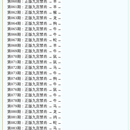
第060期：正版九宫禁肖:→ 羊 ←
第061期：正版九宫禁肖:→ 羊 ←
第062期：正版九宮禁肖:→ 猴 ←
第063期：正版九宮禁肖:→ 龙 ←
第064期：正版九宮禁肖:→ 狗 ←
第065期：正版九宮禁肖:→ 牛 ←
第066期：正版九宮禁肖:→ 牛 ←
第067期：正版九宫禁肖:→ 蛇 ←
第068期：正版九宮禁肖:→ 羊 ←
第069期：正版九宫禁肖:→ 牛 ←
第070期：正版九宮禁肖:→ 鼠 ←
第071期：正版九宫禁肖:→ 鼠 ←
第072期：正版九宮禁肖:→ 马 ←
第073期：正版九宫禁肖:→ 牛 ←
第074期：正版九宫禁肖:→ 狗 ←
第075期：正版九宮禁肖:→ 牛 ←
第076期：正版九宮禁肖:→ 鼠 ←
第077期：正版九宫禁肖:→ 牛 ←
第078期：正版九宫禁肖:→ 牛 ←
第079期：正版九宫禁肖:→ 马 ←
第080期：正版九宮禁肖:→ 龙 ←
第081期：正版九宫禁肖:→ 鸡 ←
第082期：正版九宫禁肖:→ 蛇 ←
第083期：正版九宫禁肖:→ 马 ←