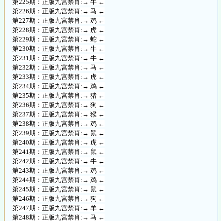
第225期：正版九宮禁肖:→ 牛 ←
第226期：正版九宫禁肖:→ 马 ←
第227期：正版九宮禁肖:→ 鸡 ←
第228期：正版九宫禁肖:→ 虎 ←
第229期：正版九宮禁肖:→ 蛇 ←
第230期：正版九宮禁肖:→ 牛 ←
第231期：正版九宫禁肖:→ 牛 ←
第232期：正版九宫禁肖:→ 马 ←
第233期：正版九宫禁肖:→ 虎 ←
第234期：正版九宫禁肖:→ 鸡 ←
第235期：正版九宫禁肖:→ 猪 ←
第236期：正版九宫禁肖:→ 狗 ←
第237期：正版九宫禁肖:→ 猴 ←
第238期：正版九宫禁肖:→ 鸡 ←
第239期：正版九宮禁肖:→ 鼠 ←
第240期：正版九宫禁肖:→ 虎 ←
第241期：正版九宮禁肖:→ 鼠 ←
第242期：正版九宫禁肖:→ 牛 ←
第243期：正版九宮禁肖:→ 鸡 ←
第244期：正版九宫禁肖:→ 鸡 ←
第245期：正版九宮禁肖:→ 鼠 ←
第246期：正版九宮禁肖:→ 狗 ←
第247期：正版九宫禁肖:→ 羊 ←
第248期：正版九宮禁肖:→ 马 ←